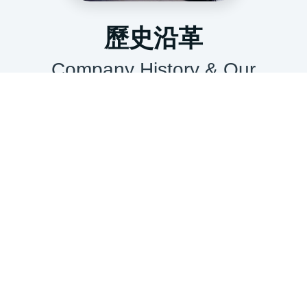
歷史沿革
Company History & Our
Journey
從初期的機械製造到現今的多元
產品線，我們堅持以品質為核
心， 注重每一個製程細節。數
十年來，秉持穩健、踏實與不妥
協的精神， 讓「日順」成為業