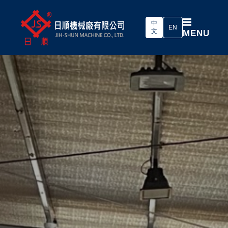
☰
中
EN
文
MENU